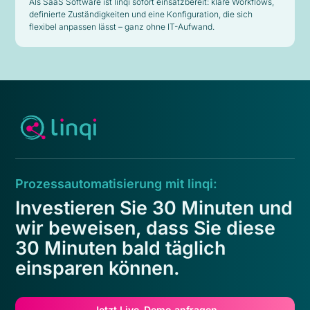
Als SaaS Software ist linqi sofort einsatzbereit: klare Workflows,
definierte Zuständigkeiten und eine Konfiguration, die sich
flexibel anpassen lässt – ganz ohne IT-Aufwand.
Prozessautomatisierung mit linqi:
Investieren Sie 30 Minuten und
wir beweisen, dass Sie diese
30 Minuten bald täglich
einsparen können.
Jetzt Live-Demo anfragen