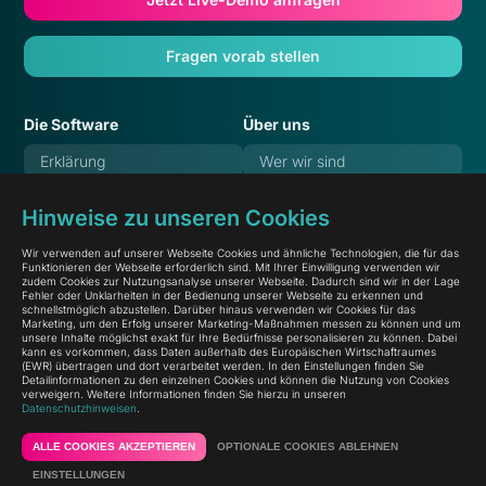
Fragen vorab stellen
Die Software
Über uns
Erklärung
Wer wir sind
Features
Verantwortung
Hinweise zu unseren Cookies
Referenzen
Karriere
Wir verwenden auf unserer Webseite Cookies und ähnliche Technologien, die für das
Preise
Blog
Funktionieren der Webseite erforderlich sind. Mit Ihrer Einwilligung verwenden wir
zudem Cookies zur Nutzungsanalyse unserer Webseite. Dadurch sind wir in der Lage
Häufige Fragen
Dokumentation
Fehler oder Unklarheiten in der Bedienung unserer Webseite zu erkennen und
schnellstmöglich abzustellen. Darüber hinaus verwenden wir Cookies für das
Marketing, um den Erfolg unserer Marketing-Maßnahmen messen zu können und um
Systemstatus
unsere Inhalte möglichst exakt für Ihre Bedürfnisse personalisieren zu können. Dabei
kann es vorkommen, dass Daten außerhalb des Europäischen Wirtschaftraumes
(EWR) übertragen und dort verarbeitet werden. In den Einstellungen finden Sie
Detailinformationen zu den einzelnen Cookies und können die Nutzung von Cookies
verweigern. Weitere Informationen finden Sie hierzu in unseren
Datenschutzhinweisen
.
© 2026
linqi GmbH
Datenschutz
Impressum
ALLE COOKIES AKZEPTIEREN
OPTIONALE COOKIES ABLEHNEN
Zurück nach oben
EINSTELLUNGEN