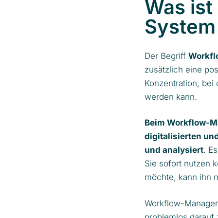
Was is
System 
Der Begriff
Workfl
zusätzlich eine po
Konzentration, bei
werden kann.
Beim Workflow-Ma
digitalisierten u
und analysiert
. E
Sie sofort nutzen 
möchte, kann ihn 
Workflow-Manageme
problemlos darauf 