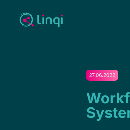
27.06.2022
Work
System