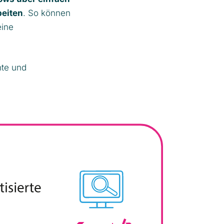
beiten
. So können
eine
nte und