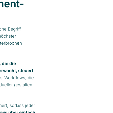
ment-
che Begriff
höchster
nterbrochen
die die
erwacht, steuert
sis-Workflows, die
ueller gestalten
ert, sodass jeder
ows über einfach