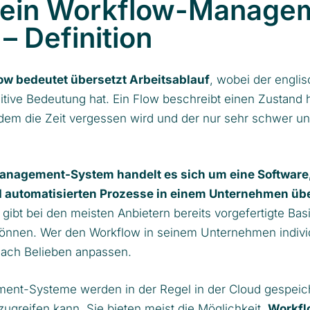
t ein Workflow-Manage
– Definition
ow bedeutet übersetzt Arbeitsablauf
, wobei der englis
sitive Bedeutung hat. Ein Flow beschreibt einen Zustand 
 dem die Zeit vergessen wird und der nur sehr schwer u
nagement-System handelt es sich um eine Software, 
nd automatisierten Prozesse in einem Unternehmen üb
s gibt bei den meisten Anbietern bereits vorgefertigte Ba
können. Wer den Workflow in seinem Unternehmen individ
nach Belieben anpassen.
nt-Systeme werden in der Regel in der Cloud gespeich
zugreifen kann. Sie bieten meist die Möglichkeit,
Workfl