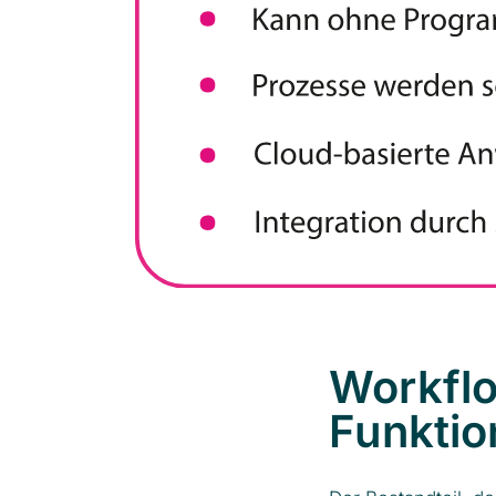
Workfl
Funktio