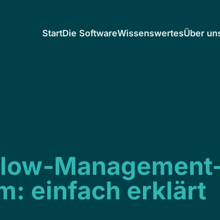
Start
Die Software
Wissenswertes
Über un
flow-Management
: einfach erklärt