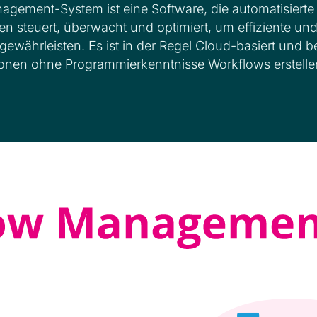
gement-System ist eine Software, die automatisierte
 steuert, überwacht und optimiert, um effiziente und
gewährleisten. Es ist in der Regel Cloud-basiert und b
onen ohne Programmierkenntnisse Workflows erstell