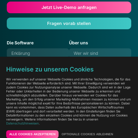
Jetzt Live-Demo anfragen
Fragen vorab stellen
Die Software
Über uns
Erklärung
Wer wir sind
Features
Verantwortung
Hinweise zu unseren Cookies
Referenzen
Karriere
Wir verwenden auf unserer Webseite Cookies und ähnliche Technologien, die für das
Preise
Blog
Funktionieren der Webseite erforderlich sind. Mit Ihrer Einwilligung verwenden wir
zudem Cookies zur Nutzungsanalyse unserer Webseite. Dadurch sind wir in der Lage
Häufige Fragen
Dokumentation
Fehler oder Unklarheiten in der Bedienung unserer Webseite zu erkennen und
schnellstmöglich abzustellen. Darüber hinaus verwenden wir Cookies für das
Marketing, um den Erfolg unserer Marketing-Maßnahmen messen zu können und um
Systemstatus
unsere Inhalte möglichst exakt für Ihre Bedürfnisse personalisieren zu können. Dabei
kann es vorkommen, dass Daten außerhalb des Europäischen Wirtschaftraumes
(EWR) übertragen und dort verarbeitet werden. In den Einstellungen finden Sie
Detailinformationen zu den einzelnen Cookies und können die Nutzung von Cookies
verweigern. Weitere Informationen finden Sie hierzu in unseren
Datenschutzhinweisen
.
© 2026
linqi GmbH
Datenschutz
Impressum
ALLE COOKIES AKZEPTIEREN
OPTIONALE COOKIES ABLEHNEN