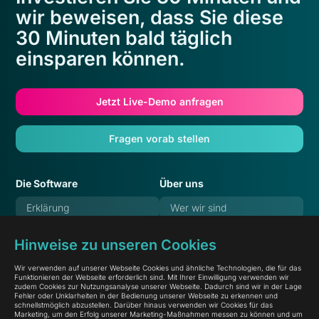
wir beweisen, dass Sie diese
30 Minuten bald täglich
einsparen können.
Jetzt Live-Demo anfragen
Fragen vorab stellen
Die Software
Über uns
Erklärung
Wer wir sind
Features
Verantwortung
Hinweise zu unseren Cookies
Referenzen
Karriere
Wir verwenden auf unserer Webseite Cookies und ähnliche Technologien, die für das
Preise
Blog
Funktionieren der Webseite erforderlich sind. Mit Ihrer Einwilligung verwenden wir
zudem Cookies zur Nutzungsanalyse unserer Webseite. Dadurch sind wir in der Lage
Häufige Fragen
Dokumentation
Fehler oder Unklarheiten in der Bedienung unserer Webseite zu erkennen und
schnellstmöglich abzustellen. Darüber hinaus verwenden wir Cookies für das
Marketing, um den Erfolg unserer Marketing-Maßnahmen messen zu können und um
Systemstatus