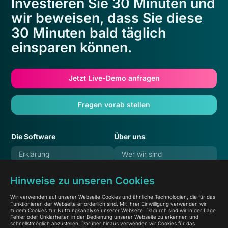
Investieren Sie 30 Minuten und
wir beweisen, dass Sie diese
30 Minuten bald täglich
einsparen können.
Jetzt Live-Demo anfragen
Fragen vorab stellen
Die Software
Über uns
Erklärung
Wer wir sind
Features
Verantwortung
Hinweise zu unseren Cookies
Referenzen
Karriere
Wir verwenden auf unserer Webseite Cookies und ähnliche Technologien, die für das
Preise
Blog
Funktionieren der Webseite erforderlich sind. Mit Ihrer Einwilligung verwenden wir
zudem Cookies zur Nutzungsanalyse unserer Webseite. Dadurch sind wir in der Lage
Häufige Fragen
Dokumentation
Fehler oder Unklarheiten in der Bedienung unserer Webseite zu erkennen und
schnellstmöglich abzustellen. Darüber hinaus verwenden wir Cookies für das