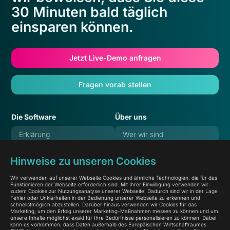
30 Minuten bald täglich
einsparen können.
Jetzt Live-Demo anfragen
Fragen vorab stellen
Die Software
Über uns
Erklärung
Wer wir sind
Features
Verantwortung
Hinweise zu unseren Cookies
Referenzen
Karriere
Wir verwenden auf unserer Webseite Cookies und ähnliche Technologien, die für das
Preise
Blog
Funktionieren der Webseite erforderlich sind. Mit Ihrer Einwilligung verwenden wir
zudem Cookies zur Nutzungsanalyse unserer Webseite. Dadurch sind wir in der Lage
Häufige Fragen
Dokumentation
Fehler oder Unklarheiten in der Bedienung unserer Webseite zu erkennen und
schnellstmöglich abzustellen. Darüber hinaus verwenden wir Cookies für das
Marketing, um den Erfolg unserer Marketing-Maßnahmen messen zu können und um
Systemstatus
unsere Inhalte möglichst exakt für Ihre Bedürfnisse personalisieren zu können. Dabei
kann es vorkommen, dass Daten außerhalb des Europäischen Wirtschaftraumes