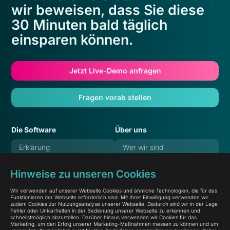
wir beweisen, dass Sie diese
30 Minuten bald täglich
einsparen können.
Jetzt Live-Demo anfragen
Fragen vorab stellen
Die Software
Über uns
Erklärung
Wer wir sind
Features
Verantwortung
Hinweise zu unseren Cookies
Referenzen
Karriere
Wir verwenden auf unserer Webseite Cookies und ähnliche Technologien, die für das
Preise
Blog
Funktionieren der Webseite erforderlich sind. Mit Ihrer Einwilligung verwenden wir
zudem Cookies zur Nutzungsanalyse unserer Webseite. Dadurch sind wir in der Lage
Häufige Fragen
Dokumentation
Fehler oder Unklarheiten in der Bedienung unserer Webseite zu erkennen und
schnellstmöglich abzustellen. Darüber hinaus verwenden wir Cookies für das
Marketing, um den Erfolg unserer Marketing-Maßnahmen messen zu können und um
Systemstatus