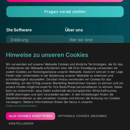
Fragen vorab stellen
Die Software
Über uns
Erklärung
Wer wir sind
Features
Verantwortung
Hinweise zu unseren Cookies
Referenzen
Karriere
Wir verwenden auf unserer Webseite Cookies und ähnliche Technologien, die für das
Preise
Blog
Funktionieren der Webseite erforderlich sind. Mit Ihrer Einwilligung verwenden wir
zudem Cookies zur Nutzungsanalyse unserer Webseite. Dadurch sind wir in der Lage
Häufige Fragen
Dokumentation
Fehler oder Unklarheiten in der Bedienung unserer Webseite zu erkennen und
schnellstmöglich abzustellen. Darüber hinaus verwenden wir Cookies für das
Marketing, um den Erfolg unserer Marketing-Maßnahmen messen zu können und um
Systemstatus
unsere Inhalte möglichst exakt für Ihre Bedürfnisse personalisieren zu können. Dabei
kann es vorkommen, dass Daten außerhalb des Europäischen Wirtschaftraumes
(EWR) übertragen und dort verarbeitet werden. In den Einstellungen finden Sie
Detailinformationen zu den einzelnen Cookies und können die Nutzung von Cookies
verweigern. Weitere Informationen finden Sie hierzu in unseren
Datenschutzhinweisen
.
© 2026
linqi GmbH
Datenschutz
Impressum
ALLE COOKIES AKZEPTIEREN
OPTIONALE COOKIES ABLEHNEN
Zurück nach oben
EINSTELLUNGEN